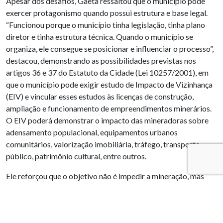
Apesar dos desafios, Gaeta ressaltou que o município pode
exercer protagonismo quando possui estrutura e base legal.
“Funcionou porque o município tinha legislação, tinha plano
diretor e tinha estrutura técnica. Quando o município se
organiza, ele consegue se posicionar e influenciar o processo”,
destacou, demonstrando as possibilidades previstas nos
artigos 36 e 37 do Estatuto da Cidade (Lei 10257/2001), em
que o município pode exigir estudo de Impacto de Vizinhança
(EIV) e vincular esses estudos às licenças de construção,
ampliação e funcionamento de empreendimentos minerários.
O EIV poderá demonstrar o impacto das mineradoras sobre
adensamento populacional, equipamentos urbanos
comunitários, valorização imobiliária, tráfego, transporte
público, patrimônio cultural, entre outros.
Ele reforçou que o objetivo não é impedir a mineração, mas
garantir equilíbrio nas decisões. “Não se trata de barrar a
mineração, mas de ter a capacidade de garantir medidas
mitigadoras e compensatórias aos impactos causados.