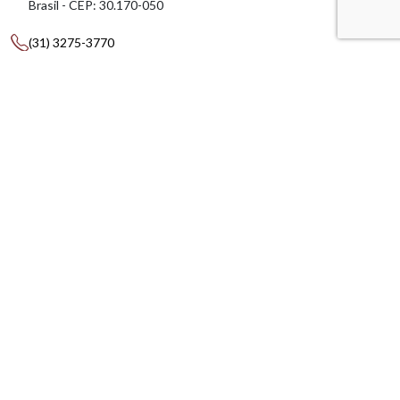
Brasil - CEP: 30.170-050
(31) 3275-3770
(31) 99537-9401
amig@amig.org.br
AMIG BRASIL
CONTEÚDOS
CFEM
ASSOCIADOS
CONSULTORIAS
MAPA DA MINERAÇÃO