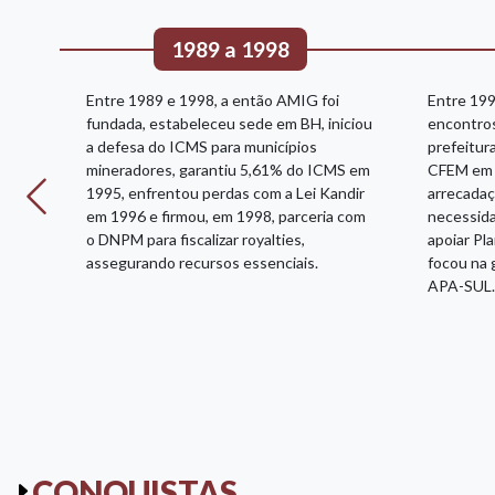
1989 a 1998
a a
Entre 1989 e 1998, a então AMIG foi
Entre 199
do o
fundada, estabeleceu sede em BH, iniciou
encontros
a defesa do ICMS para municípios
prefeitura
a
mineradores, garantiu 5,61% do ICMS em
CFEM em 
1995, enfrentou perdas com a Lei Kandir
arrecadaç
a
em 1996 e firmou, em 1998, parceria com
necessida
de
o DNPM para fiscalizar royalties,
apoiar Pl
inda
assegurando recursos essenciais.
focou na 
 a
APA-SUL.
CONQUISTAS