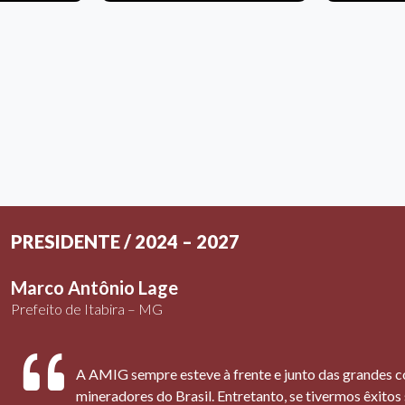
PRESIDENTE / 2024 – 2027
Marco Antônio Lage
Prefeito de Itabira – MG
A AMIG sempre esteve à frente e junto das grandes c
mineradores do Brasil. Entretanto, se tivermos êxitos