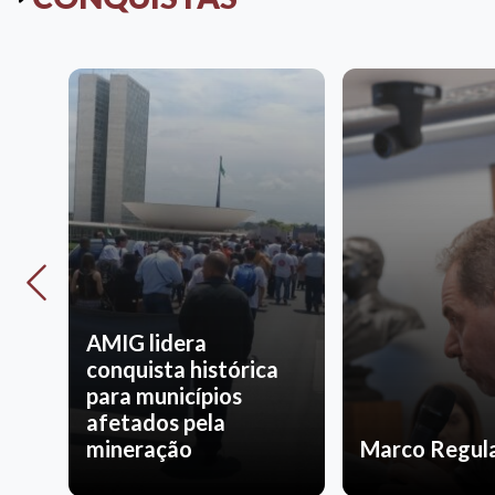
AMIG lidera
conquista histórica
para municípios
de
afetados pela
mineração
Marco Regul