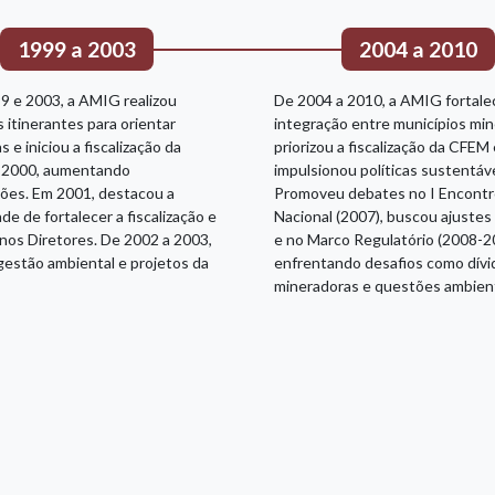
1999 a 2003
2004 a 2010
9 e 2003, a AMIG realizou
De 2004 a 2010, a AMIG fortale
 itinerantes para orientar
integração entre municípios min
s e iniciou a fiscalização da
priorizou a fiscalização da CFEM 
2000, aumentando
impulsionou políticas sustentáve
ões. Em 2001, destacou a
Promoveu debates no I Encont
de de fortalecer a fiscalização e
Nacional (2007), buscou ajuste
anos Diretores. De 2002 a 2003,
e no Marco Regulatório (2008-2
gestão ambiental e projetos da
enfrentando desafios como dívi
mineradoras e questões ambient