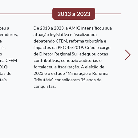
2013 a 2023
ceu a
De 2013 a 2023, a AMIG intensificou sua
A pa
eradores,
atuação legislativa e fiscalizadora,
rece
e
debatendo CFEM, reforma tributária e
Bras
is.
impactos da PEC 45/2019. Criou o cargo
vant
ro
de Diretor Regional Sul, adequou cotas
AMIG
s na CFEM
contributivas, conduziu auditorias e
Gera
010),
fortaleceu a fiscalização. A eleição de
AMIG
das de
2023 e o estudo “Mineração e Reforma
Muni
ais.
Tributária” consolidaram 35 anos de
mais 
conquistas.
forç
mine
mine