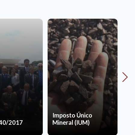
De
Imposto Único
Na
540/2017
Mineral (IUM)
Mi