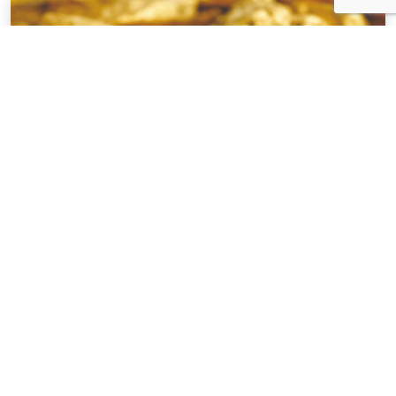
NOTÍCIAS
03 . AGOSTO . 2026
Áreas de mineração com multa por uso
irregular de mercúrio produziram quase R$