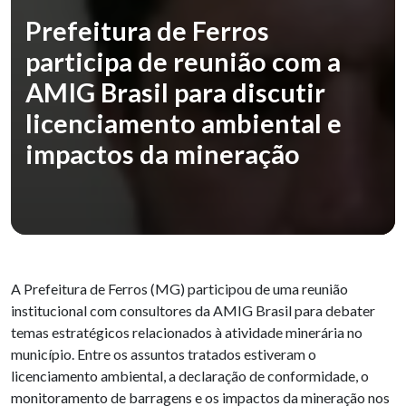
Prefeitura de Ferros
participa de reunião com a
AMIG Brasil para discutir
licenciamento ambiental e
impactos da mineração
A Prefeitura de Ferros (MG) participou de uma reunião
institucional com consultores da AMIG Brasil para debater
temas estratégicos relacionados à atividade minerária no
município. Entre os assuntos tratados estiveram o
licenciamento ambiental, a declaração de conformidade, o
monitoramento de barragens e os impactos da mineração nos