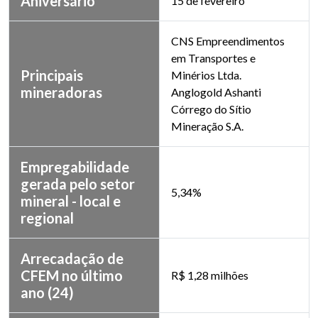
Aniversário
15 de fevereiro
CNS Empreendimentos
em Transportes e
Principais
Minérios Ltda.
mineradoras
Anglogold Ashanti
Córrego do Sítio
Mineração S.A.
Empregabilidade
gerada pelo setor
5,34%
mineral - local e
regional
Arrecadação de
CFEM no último
R$ 1,28 milhões
ano (24)