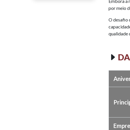
Embora a m
por meio d
O desafio 
capacidade
qualidade 
DA
Anive
Princi
Empre