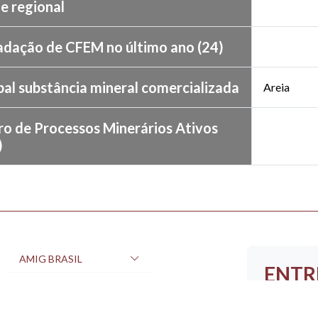
l e regional
adação de CFEM no último ano (24)
pal substância mineral comercializada
Areia
o de Processos Minerários Ativos
)
AMIG BRASIL
ENTR
CONTEÚDOS
Nome
CFEM