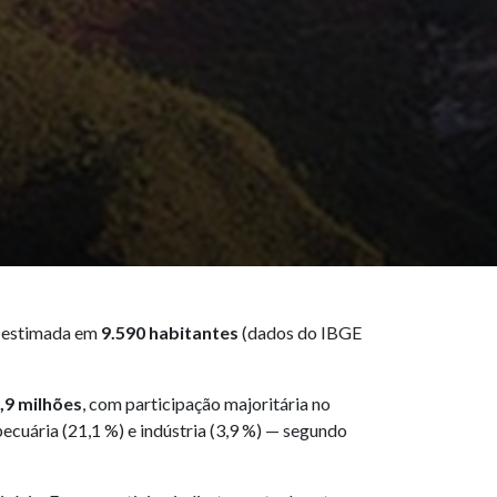
o estimada em
9.590 habitantes
(dados do IBGE
,9 milhões
, com participação majoritária no
pecuária (21,1 %) e indústria (3,9 %) — segundo