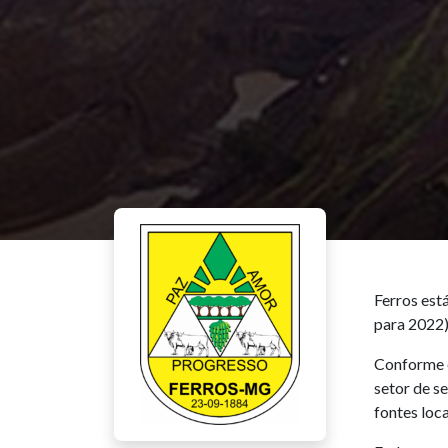
Ferros est
para 2022)
Conforme e
setor de s
fontes loc