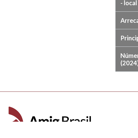
- loca
Arrec
Princi
Númer
(2024