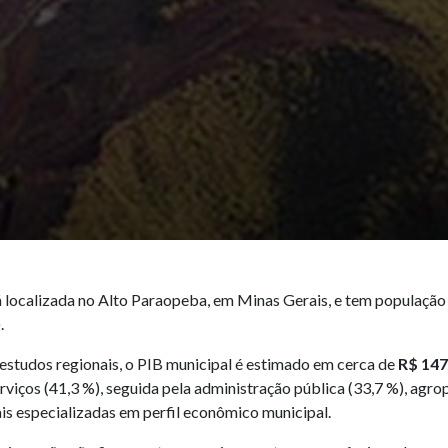
á localizada no Alto Paraopeba, em Minas Gerais, e tem populaçã
.
studos regionais, o PIB municipal é estimado em cerca de
R$ 147
erviços (41,3 %), seguida pela administração pública (33,7 %), agro
ais especializadas em perfil econômico municipal.