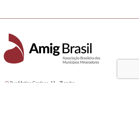
Rua Matias Cardoso, 11 - 7º andar
Santo Agostinho - Belo Horizonte/MG
Brasil - CEP: 30.170-050
(31) 3275-3770
(31) 99537-9401
amig@amig.org.br