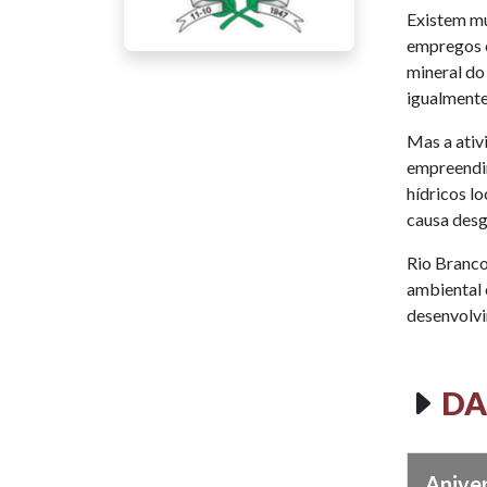
Existem mu
empregos e
mineral do
igualmente
Mas a ativ
empreendim
hídricos l
causa desg
Rio Branco
ambiental 
desenvolvi
DA
Anive