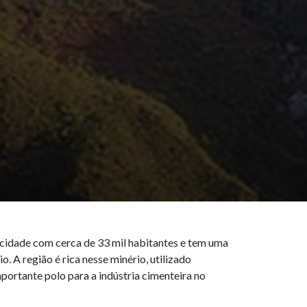
a cidade com cerca de 33 mil habitantes e tem uma
. A região é rica nesse minério, utilizado
portante polo para a indústria cimenteira no