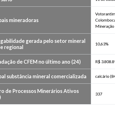
Votorantim
pais mineradoras
Colombocal
Mineração 
gabilidade gerada pelo setor mineral
10,63%
l e regional
adação de CFEM no último ano (24)
R$ 3.808.8
pal substância mineral comercializada
calcário (
o de Processos Minerários Ativos
337
)