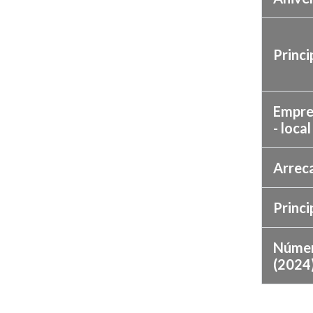
Princi
Empre
- loca
Arrec
Princi
Númer
(2024