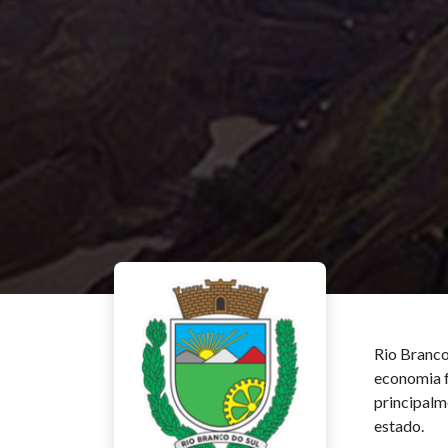
Rio Branco
economia f
principalm
estado.