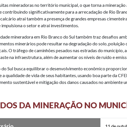
itas mineradoras no território municipal, o que torna a mineração 
 contribuindo significativamente para a arrecadação de Rio Branco
 calcário atrai também a presença de grandes empresas cimenteir
 impulsiona o setor e atrai investimentos.
idade mineradora em Rio Branco do Sul também traz desafios ambie
entos minerários pode resultar na degradação do solo, poluição d
ocais. O tráfego de caminhões pesados nas estradas do município, 
aste na infraestrutura, além de aumentar os níveis de ruído e emiss
 do Sul busca equilibrar o desenvolvimento econômico proporcio
e a qualidade de vida de seus habitantes, usando boa parte da CF
mento sustentável e mitigação dos danos causados no ambiente u
DOS DA MINERAÇÃO NO MUNIC
rsário
11 de outu