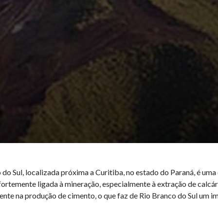
 do Sul, localizada próxima a Curitiba, no estado do Paraná, é um
ortemente ligada à mineração, especialmente à extração de calcário
ente na produção de cimento, o que faz de Rio Branco do Sul um im