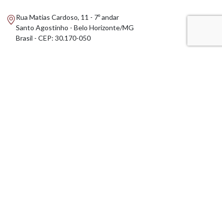
Rua Matias Cardoso, 11 - 7º andar
Santo Agostinho - Belo Horizonte/MG
Brasil - CEP: 30.170-050
(31) 3275-3770
(31) 99537-9401
amig@amig.org.br
AMIG BRASIL
CONTEÚDOS
CFEM
ASSOCIADOS