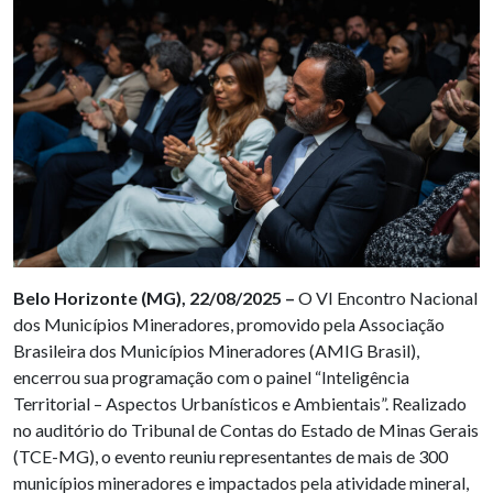
Belo Horizonte (MG), 22/08/2025 –
O VI Encontro Nacional
dos Municípios Mineradores, promovido pela Associação
Brasileira dos Municípios Mineradores (AMIG Brasil),
encerrou sua programação com o painel “Inteligência
Territorial – Aspectos Urbanísticos e Ambientais”. Realizado
no auditório do Tribunal de Contas do Estado de Minas Gerais
(TCE-MG), o evento reuniu representantes de mais de 300
municípios mineradores e impactados pela atividade mineral,