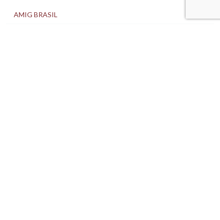
AMIG BRASIL
CONTEÚDOS
CFEM
ASSOCIADOS
CONSULTORIAS
MAPA DA MINERAÇÃO
EVENTOS
NOTÍCIAS
SALA DE IMPRENSA
FALE CONOSCO
SEJA ASSOCIADO