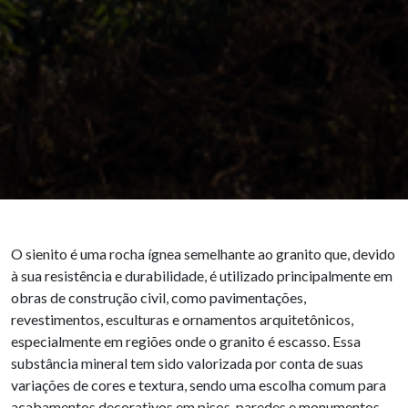
O sienito é uma rocha ígnea semelhante ao granito que, devido
à sua resistência e durabilidade, é utilizado principalmente em
obras de construção civil, como pavimentações,
revestimentos, esculturas e ornamentos arquitetônicos,
especialmente em regiões onde o granito é escasso. Essa
substância mineral tem sido valorizada por conta de suas
variações de cores e textura, sendo uma escolha comum para
acabamentos decorativos em pisos, paredes e monumentos.