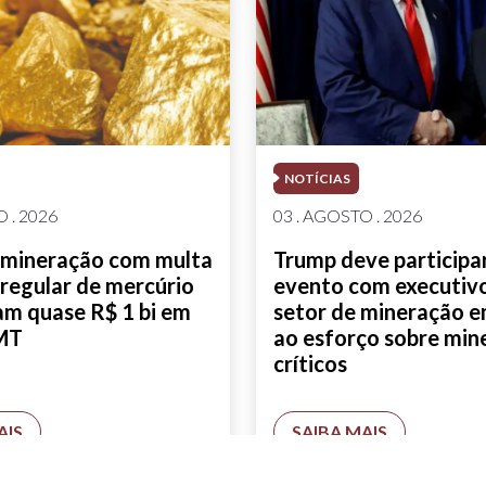
NOTÍCIAS
 . 2026
03 . AGOSTO . 2026
 mineração com multa
Trump deve participa
rregular de mercúrio
evento com executiv
am quase R$ 1 bi em
setor de mineração 
MT
ao esforço sobre min
críticos
AIS
SAIBA MAIS