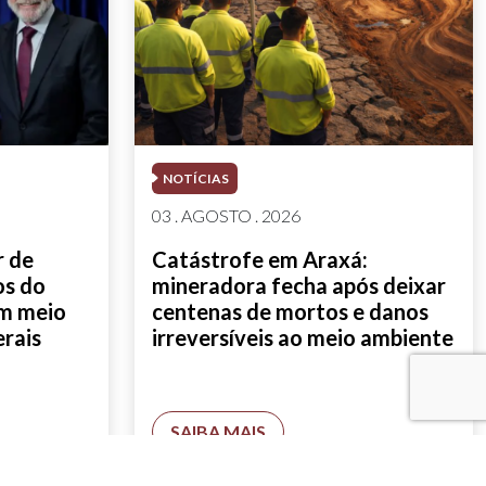
NOTÍCIAS
03 . AGOSTO . 2026
r de
Catástrofe em Araxá:
os do
mineradora fecha após deixar
em meio
centenas de mortos e danos
erais
irreversíveis ao meio ambiente
SAIBA MAIS