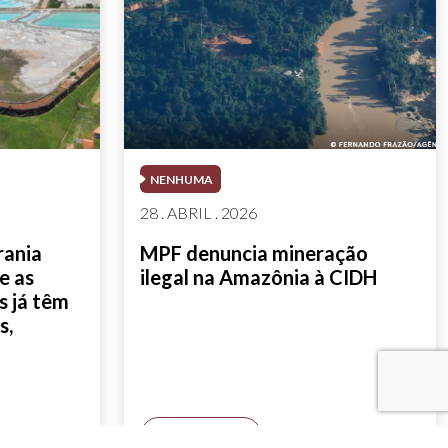
NENHUMA
28 . ABRIL . 2026
rania
MPF denuncia mineração
e as
ilegal na Amazônia à CIDH
as já têm
s,
SAIBA MAIS