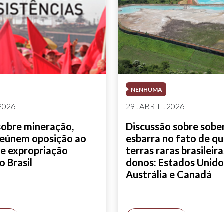
NENHUMA
 2026
29 . ABRIL . 2026
sobre mineração,
Discussão sobre sobe
reúnem oposição ao
esbarra no fato de qu
e expropriação
terras raras brasileir
o Brasil
donos: Estados Unido
Austrália e Canadá
AIS
SAIBA MAIS