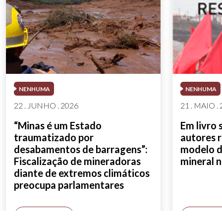
NENHUMA
NENHUMA
22 . JUNHO . 2026
21 . MAIO .
“Minas é um Estado
Em livro 
traumatizado por
autores 
desabamentos de barragens”:
modelo d
Fiscalização de mineradoras
mineral n
diante de extremos climáticos
preocupa parlamentares
SAIBA MAIS
SAIBA M