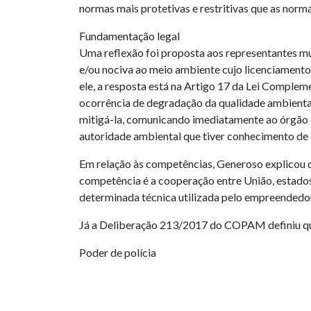
normas mais protetivas e restritivas que as norma
Fundamentação legal
Uma reflexão foi proposta aos representantes mun
e/ou nociva ao meio ambiente cujo licenciamento
ele, a resposta está na Artigo 17 da Lei Complem
ocorrência de degradação da qualidade ambiental,
mitigá-la, comunicando imediatamente ao órgão co
autoridade ambiental que tiver conhecimento de 
Em relação às competências, Generoso explicou q
competência é a cooperação entre União, estados 
determinada técnica utilizada pelo empreendedor 
Já a Deliberação 213/2017 do COPAM definiu que 
Poder de polícia
Durante a palestra, o promotor Francisco Gener
polícia, que é a restrição dos direitos individuai
a apreensão de mercadorias, por exemplo, mas po