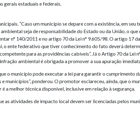
s gerais estaduais e federais.
icipais. “Caso um município se depare com a existência, em seu ter
 ambiental seja de responsabilidade do Estado ou da União, o que 
entar n° 140/2011 e no artigo 70 da Lei n° 9.605/98. O artigo 17 d
 o ente federativo que tiver conhecimento do fato deverá determin
mpetente para as providências cabíveis”. Já o Artigo 70 da Lei n°
infração ambiental é obrigada a promover a sua apuração imediata
ue o município pode executar a lei para garantir o cumprimento d
e municípios”, ponderou. O promotor esclareceu, ainda, que o muni
é a melhor técnica disponível, inclusive em relação à segurança.
as atividades de impacto local devem ser licenciadas pelos muni
oso também abordou o poder de polícia concedido ao poder públic
s em prol do interesse coletivo. O exercício pode se dar independen
de ser caracterizado também por atos normativos, lei, decretos, 