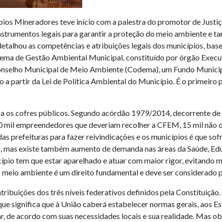
pios Mineradores teve início com a palestra do promotor de Justiç
nstrumentos legais para garantir a proteção do meio ambiente e 
talhou as competências e atribuições legais dos municípios, basea
istema de Gestão Ambiental Municipal, constituído por órgão Exe
onselho Municipal de Meio Ambiente (Codema), um Fundo Municipa
o a partir da Lei de Política Ambiental do Município. É o primeiro
a os cofres públicos. Segundo acórdão 1979/2014, decorrente de 
 mil empreendedores que deveriam recolher a CFEM, 15 mil não o f
s prefeituras para fazer reivindicações e os municípios é que sof
a, mas existe também aumento de demanda nas áreas da Saúde, Edu
pio tem que estar aparelhado e atuar com maior rigor, evitando ma
 meio ambiente é um direito fundamental e deve ser considerado p
ibuições dos três níveis federativos definidos pela Constituição. E
 que significa que à União caberá estabelecer normas gerais, aos 
r, de acordo com suas necessidades locais e sua realidade. Mas o