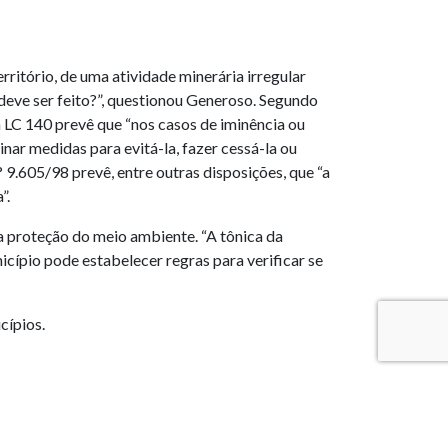
ritório, de uma atividade minerária irregular
deve ser feito?”, questionou Generoso. Segundo
a LC 140 prevê que “nos casos de iminência ou
ar medidas para evitá-la, fazer cessá-la ou
 9.605/98 prevê, entre outras disposições, que “a
”.
a proteção do meio ambiente. “A tônica da
cípio pode estabelecer regras para verificar se
cípios.
o. “O município pode e deve exercer o poder de
te da autorização prévia do poder judiciário, como
portarias, assim como interdições, embargos,