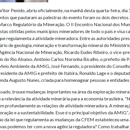
tor Penido, abriu oficialmente, na manhã desta quarta-feira, dia 1
tos que pautaram as palestras do evento foram os dois decretos as
rco Regulatório da Mineração. O II Encontro Nacional dos Municí
stas obtidas pelos municípios mineradores de todo o país e visa ca
ue regulamenta a atividade mineradora. Entre as autoridades pres
tário de geologia, mineração e transformação mineral do Ministério
gência Nacional de Mineração, Ricardo Eudes Ribeiro, o vice-pre
lo do Rio Abaixo, Antônio Carlos Noronha Bicalho, o prefeito de 
e Meio Ambiente da AMIG, José Fernando, o presidente do Conselho
sidente da AMIG e prefeito de Itabira, Ronaldo Lage e o deputado 
menda Augusto Nunes, criada para homenagear pessoas e entidades 
assado, trouxe mudanças importantes na área da exploração miner
 a relevância da atividade minerária para a economia brasileira.
 profundamente as relações de atividade mineradora. A mineração
oração e a sustentabilidade. Esse é o principal objetivo da AMIG”, 
ação da lei que regulamenta as mudanças da CFEM estabeleceu uma 
tivas podemos ter com a nova agência reguladora? Como trabalhar