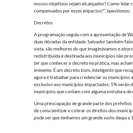
nossos objetivos sejam alcançados? Como lidar 
compensados por esses impactos?”, questionou.
Decretos
A programação seguiu com a apresentação de Wald
duas décadas da entidade. Salvador também falou 
vista, são melhores do que imaginávamos e abor
redistribuída e destinada aos municípios não pro
ter que conhecer o decreto na prática, mas ach
iminente. É um decreto bom, inteligente que recu
agora é trabalhar para credenciar os municípios 
exclusivo aos municípios impactados; 5% serão 
municípios que contam com alguma estrutura de
Uma preocupação de grande parte dos prefeitos é 
de conscientizar e cobrar os direitos dos municí
pode ser que tenhamos um grande susto daqui a 1
Para o secretário de geologia, mineração e trans