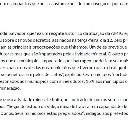
com os impactos que nos assustam e nos deixam inseguros por ca
ir Salvador, que fez um resgate histórico da atuação da AMIG e p
sobre os novos decretos, assinados na terça-feira, dia 12, pelo p
dam as principais preocupações que tínhamos. Um deles prevê que
dutores mas que são impactados pela atividade mineral. O outro pr
amos que os municípios impactados por barragem poderiam ser mai
pera parte das perdas nos municípios que tiveram parte da alíquot
a se beneficiarem pelos decretos”, explicou. Os municípios “cort
destinados aos municípios com minerodutos; 15% aos municípios 
 mineração.
que a atividade mineral é finita, ao contrário de outros setores p
pios. “Segundo estudo da Vale, a mina de Itabira tem capacidade de
0 anos. Seus municípios estão preparados?”, indagou aos prefeitos
formação mineral do Ministério das Minas e Energia, Vicente Lobo