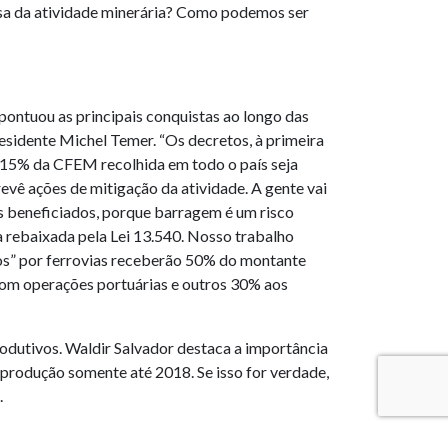
usa da atividade minerária? Como podemos ser
ontuou as principais conquistas ao longo das
residente Michel Temer. “Os decretos, à primeira
 15% da CFEM recolhida em todo o país seja
evê ações de mitigação da atividade. A gente vai
s beneficiados, porque barragem é um risco
a rebaixada pela Lei 13.540. Nosso trabalho
ados” por ferrovias receberão 50% do montante
com operações portuárias e outros 30% aos
rodutivos. Waldir Salvador destaca a importância
 produção somente até 2018. Se isso for verdade,
.
, as novas normas trazem ainda mais legalidade