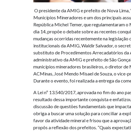
O presidente da AMIG e prefeito de Nova Lima, Vi
Municípios Mineradores e um dos principais assun
República Michel Temer, que regulamentaram o Ma
dia 14, propõe o debate sobre as recentes conqui
mudanças ocorridas recentemente na legislação q
institucionais da AMIG, Waldir Salvador, o secre
substituto de Procedimentos Arrecadatórios da A
administrativo da AMIG e prefeito de São Gonça
municípios mineradores brasileiros, o diretor d
ACMinas, José Mendo Misael de Souza, o vice-pre
Durante o evento, foi realizada a entrega da co
A Lei nº 13.540/2017, aprovada no fim do ano p
resultado dessa importante conquista e enfatizou
discussão de questões fundamentais que impactam
obriga a buscar uma solução para conciliar a expl
favor da atividade mineral e frisou que a aprov
propôs a reflexão dos prefeitos. “Quais expecta