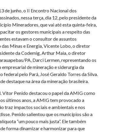
3 de junho, o II Encontro Nacional dos
sinados, nessa terça, dia 12, pelo presidente da
pio Mineradores, que vai até esta quinta-feira,
pacitar os gestores municipais a respeito das
entes estavam o consultor de assuntos
 das Minas e Energia, Vicente Lobo, o diretor
sidente da Codemig, Arthur Maia, o diretor
Parauapebas/PA, Darci Lermen, representando os
 empresarial de mineração e siderurgia da
federal pelo Pará, José Geraldo Torres da Silva.
de destaque na área da mineração brasileira.
al. Vitor Penido destacou o papel da AMIG como
 “Nos últimos anos, a AMIG tem provocado a
 traz impactos sociais e ambientais e nos
disse. Penido salientou que os municípios são a
alíquota “um pouco mais justa”. Ele também
 de forma dinamizar e harmonizar para que