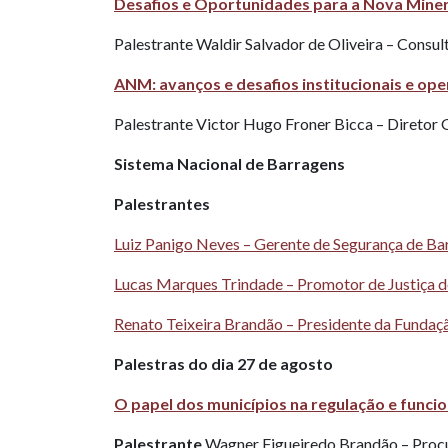
Desafios e Oportunidades para a Nova Minera
Palestrante Waldir Salvador de Oliveira – Cons
ANM: avanços e desafios institucionais e ope
Palestrante
Victor Hugo Froner Bicca – Diretor
Sistema Nacional de Barragens
Palestrantes
Luiz Panigo Neves – Gerente de Segurança de 
Lucas Marques Trindade – Promotor de Justiça 
Renato Teixeira Brandão – Presidente da Fund
Palestras do dia 27 de agosto
O papel dos municípios na regulação e func
Palestrante
Wagner Figueiredo Brandão – Procu