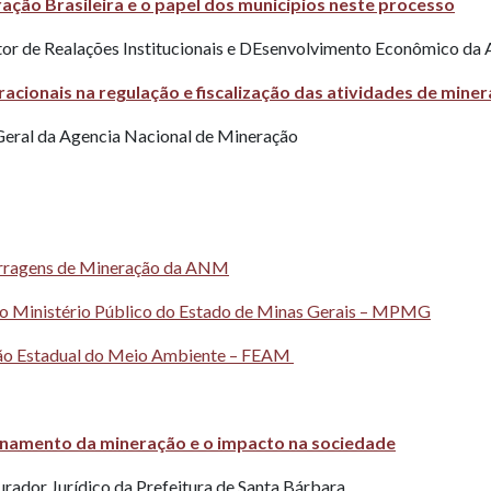
ção Brasileira e o papel dos municípios neste processo
ultor de Realações Institucionais e DEsenvolvimento Econômico d
racionais na regulação e fiscalização das atividades de mine
 Geral da Agencia Nacional de Mineração
Barragens de Mineração da ANM
do Ministério Público do Estado de Minas Gerais – MPMG
ação Estadual do Meio Ambiente – FEAM
ionamento da mineração e o impacto na sociedade
rador Jurídico da Prefeitura de Santa Bárbara