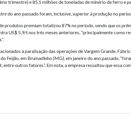
imo trimestre) e 85,1 milhões de toneladas de minério de ferro e p
tre do ano passado foram, inclusive, superior à produção no perío
de produtos premium totalizou 87% no período, sendo que os prêmi
ontra US$ 5,9/t nos três meses anteriores, “principalmente como re
”.
lacionados à paralisação das operações de Vargem Grande, Fábric
do Feijão, em Brumadinho (MG), em janeiro do ano passado, “fo
entre outros fatores”. Em nota, a empresa ressaltou que essa com