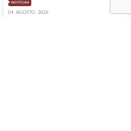
NOTÍCIAS
04 . AGOSTO . 2026
AMIG Brasil convida pré-candidatos ao
Governo de Minas e ao Senado para
discutir propostas para os municípios
mineradores e afetados
SAIBA MAIS