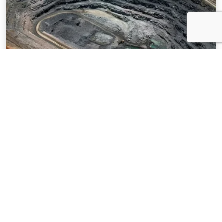
NOTÍCIAS
03 . AGOSTO . 2026
Mineração brasileira cresce 8,2% e fatura
R$ 150,7 bilhões no semestre
SAIBA MAIS