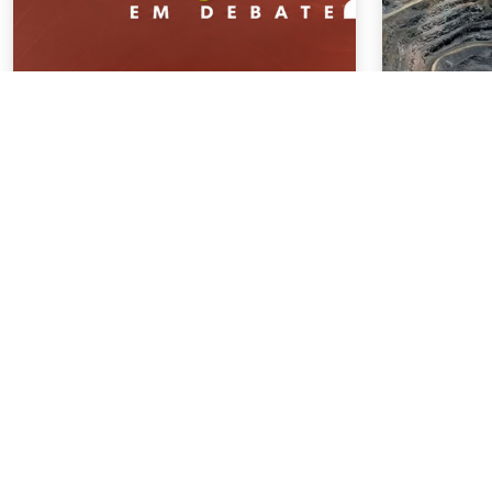
NOTÍCIAS
NOTÍCIAS
04 . AGOSTO . 2026
03 . AGOSTO
AMIG Brasil convida pré-
Mineração
candidatos ao Governo de
8,2% e fa
Minas e ao Senado para
no semes
discutir propostas para os
municípios mineradores e
afetados
SAIBA MAIS
SAIBA M