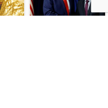
NOTÍCIAS
03 . AGOSTO . 2026
com multa
Trump deve participar de
mercúrio
evento com executivos do
1 bi em
setor de mineração em meio
ao esforço sobre minerais
críticos
SAIBA MAIS