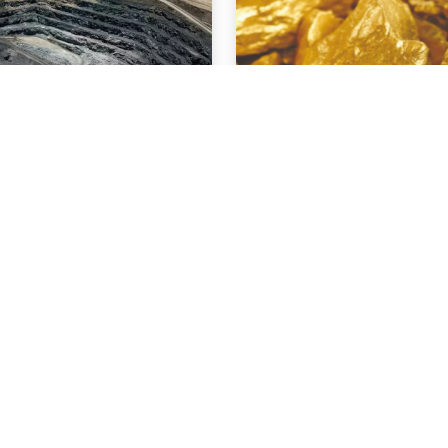
NOTÍCIAS
 . 2026
03 . AGOSTO . 2026
 brasileira cresce
Áreas de mineração 
tura R$ 150,7 bilhões
por uso irregular de 
tre
produziram quase R$ 
ouro no MT
AIS
SAIBA MAIS