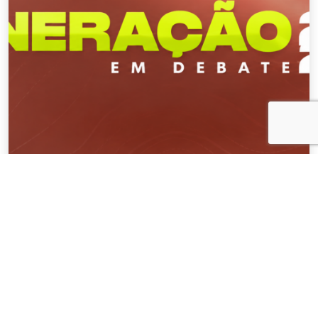
NOTÍCIAS
04 . AGOSTO . 2026
AMIG Brasil convida pré-candidatos ao
Governo de Minas e ao Senado para
discutir propostas para os municípios
mineradores e afetados