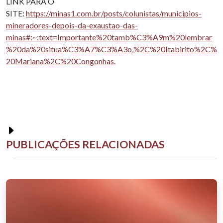
LINK PARA O
SITE:
https://minas1.com.br/posts/colunistas/municipios-
mineradores-depois-da-exaustao-das-
minas#:~:text=Importante%20tamb%C3%A9m%20lembrar
%20da%20situa%C3%A7%C3%A3o,%2C%20Itabirito%2C%
20Mariana%2C%20Congonhas.
PUBLICAÇÕES RELACIONADAS