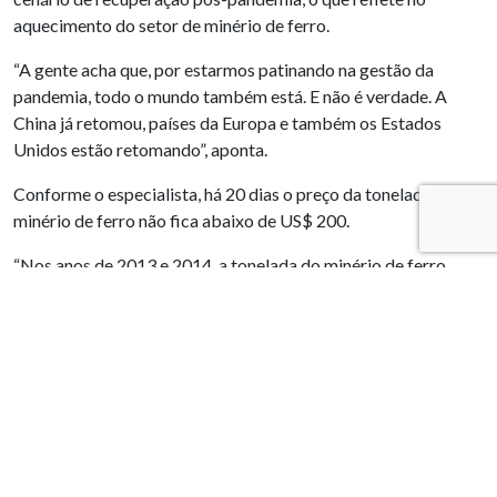
aquecimento do setor de minério de ferro.
“A gente acha que, por estarmos patinando na gestão da
pandemia, todo o mundo também está. E não é verdade. A
China já retomou, países da Europa e também os Estados
Unidos estão retomando”, aponta.
Conforme o especialista, há 20 dias o preço da tonelada do
minério de ferro não fica abaixo de US$ 200.
“Nos anos de 2013 e 2014, a tonelada do minério de ferro
chegou a US$ 160. Achamos que nunca mais veríamos isso de
novo”, lembra Salvador. O consultor afirma que a alta vem
ajudando na economia dos municípios, mas que é preciso
tomar cuidado.
“Não há qualquer garantia que o valor da tonelada de minério
de ferro continue nesse patamar. O que regula isso é o
mercado. Na alta anterior, de 2013 e 2014, prefeituras
confundiram isso e incharam suas máquinas. A sugestão que a