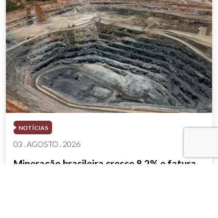
NOTÍCIAS
03 . AGOSTO . 2026
Mineração brasileira cresce 8,2% e fatura
R$ 150,7 bilhões no semestre
SAIBA MAIS