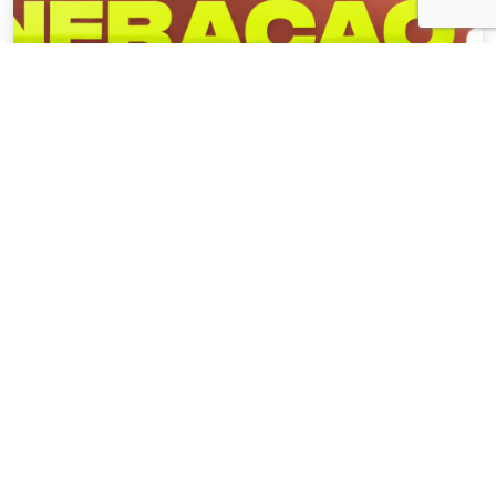
NOTÍCIAS
04 . AGOSTO . 2026
AMIG Brasil convida pré-candidatos ao
Governo de Minas e ao Senado para
discutir propostas para os municípios
mineradores e afetados