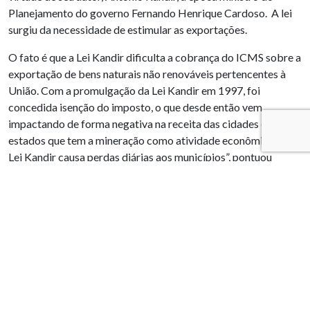
Planejamento do governo Fernando Henrique Cardoso. A lei
surgiu da necessidade de estimular as exportações.
O fato é que a Lei Kandir dificulta a cobrança do ICMS sobre a
exportação de bens naturais não renováveis pertencentes à
União. Com a promulgação da Lei Kandir em 1997, foi
concedida isenção do imposto, o que desde então vem
impactando de forma negativa na receita das cidades e
estados que tem a mineração como atividade econômica. “A
Lei Kandir causa perdas diárias aos municípios”, pontuou
Anastasia.
Em seguida, Rogério de Souza Moreira, consultor jurídico da
AMIG, falou sobre o princípio federativo na matriz
constitucional e as principais iniciativas atuais do Congresso
Nacional em relação à mineração. Ele abordou tópicos
importantes, como a discussão de um novo Código de
Mineração, a observância à competência municipal e
desenvolvimento urbano, o respeito ao pacto federativo, a