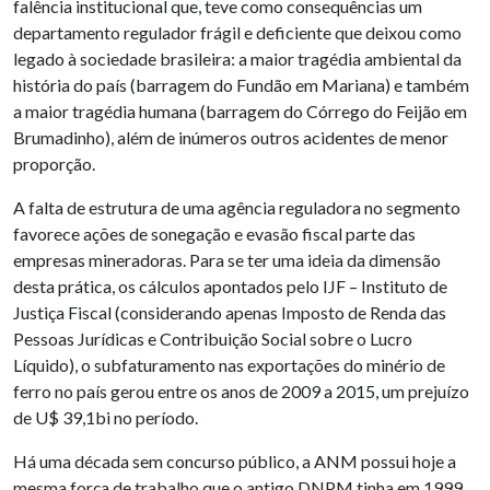
falência institucional que, teve como consequências um
departamento regulador frágil e deficiente que deixou como
legado à sociedade brasileira: a maior tragédia ambiental da
história do país (barragem do Fundão em Mariana) e também
a maior tragédia humana (barragem do Córrego do Feijão em
Brumadinho), além de inúmeros outros acidentes de menor
proporção.
A falta de estrutura de uma agência reguladora no segmento
favorece ações de sonegação e evasão fiscal parte das
empresas mineradoras. Para se ter uma ideia da dimensão
desta prática, os cálculos apontados pelo IJF – Instituto de
Justiça Fiscal (considerando apenas Imposto de Renda das
Pessoas Jurídicas e Contribuição Social sobre o Lucro
Líquido), o subfaturamento nas exportações do minério de
ferro no país gerou entre os anos de 2009 a 2015, um prejuízo
de U$ 39,1bi no período.
Há uma década sem concurso público, a ANM possui hoje a
mesma força de trabalho que o antigo DNPM tinha em 1999.