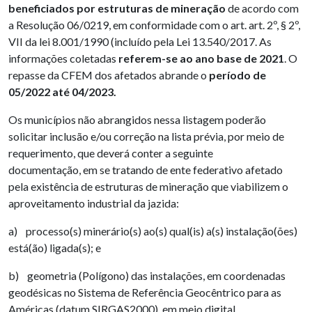
beneficiados por estruturas de mineração
de acordo com
a Resolução 06/0219, em conformidade com o art. art. 2º, § 2º,
VII da lei 8.001/1990 (incluído pela Lei 13.540/2017. As
informações coletadas
referem-se ao ano base de 2021
. O
repasse da CFEM dos afetados abrande o
período de
05/2022 até 04/2023.
Os municípios não abrangidos nessa listagem poderão
solicitar inclusão e/ou correção na lista prévia, por meio de
requerimento, que deverá conter a seguinte
documentação, em se tratando de ente federativo afetado
pela existência de estruturas de mineração que viabilizem o
aproveitamento industrial da jazida:
a) processo(s) minerário(s) ao(s) qual(is) a(s) instalação(ões)
está(ão) ligada(s); e
b) geometria (Polígono) das instalações, em coordenadas
geodésicas no Sistema de Referência Geocêntrico para as
Américas (datum SIRGAS2000), em meio digital,