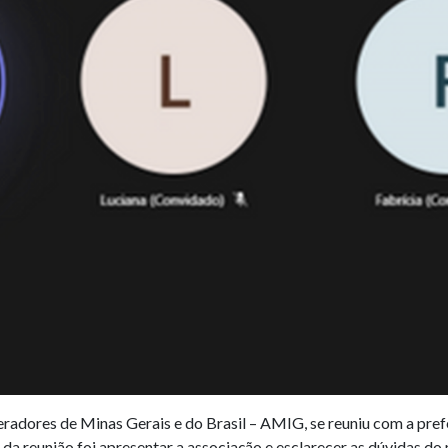
adores de Minas Gerais e do Brasil – AMIG, se reuniu com a prefe
 da reunião foi apresentar a associação e esclarecer as dúvidas do