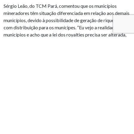
Sérgio Leão, do TCM Pará, comentou que os municípios
mineradores têm situação diferenciada em relação aos demais
municípios, devido à possibilidade de geração de riquezas,
com distribuição para os munícipes. “Eu vejo a realidade dos
municípios e acho que a lei dos royalties precisa ser alterada,
pois não é obrigatório, mas é preferencial o uso dos 20% da
CFEM. É difícil alterar para aumentar o controle e
transparência, pois tudo é misturado nas receitas”. Leão diz
que os municípios que recebem CFEM têm que ser mais
cobrados, com uma responsabilidade no uso e na decisão do
uso do recurso. “É necessário unir todos os atores para realizar
uma mudança, caso contrário há pactuações para que se
estabeleçam novas formas de relacionamentos”, concluiu
Leão.