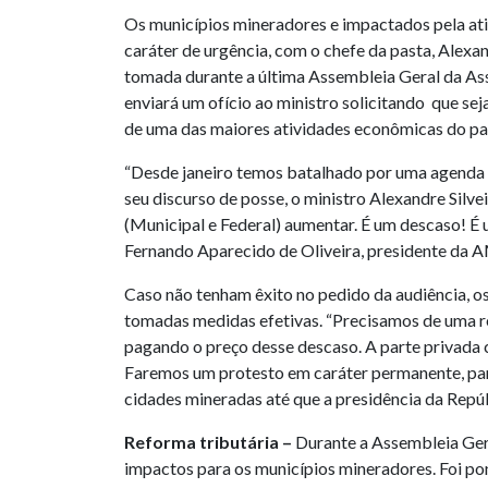
Os municípios mineradores e impactados pela ativ
caráter de urgência, com o chefe da pasta, Alexa
tomada durante a última Assembleia Geral da Ass
enviará um ofício ao ministro solicitando que sej
de uma das maiores atividades econômicas do paí
“Desde janeiro temos batalhado por uma agenda c
seu discurso de posse, o ministro Alexandre Silv
(Municipal e Federal) aumentar. É um descaso! É 
Fernando Aparecido de Oliveira, presidente da
Caso não tenham êxito no pedido da audiência, os
tomadas medidas efetivas. “Precisamos de uma r
pagando o preço desse descaso. A parte privada 
Faremos um protesto em caráter permanente, par
cidades mineradas até que a presidência da Repúb
Reforma tributária –
Durante a Assembleia Ger
impactos para os municípios mineradores. Foi po