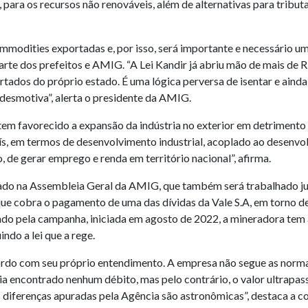
, para os recursos não renováveis, além de alternativas para trib
modities exportadas e, por isso, será importante e necessário u
rte dos prefeitos e AMIG. “A Lei Kandir já abriu mão de mais de R
ados do próprio estado. É uma lógica perversa de isentar e ainda 
 desmotiva”, alerta o presidente da AMIG.
 tem favorecido a expansão da indústria no exterior em detrimento
s, em termos de desenvolvimento industrial, acoplado ao desenvol
, de gerar emprego e renda em território nacional”, afirma.
o na Assembleia Geral da AMIG, que também será trabalhado junt
ue cobra o pagamento de uma das dívidas da Vale S.A, em torno d
do pela campanha, iniciada em agosto de 2022, a mineradora tem
ndo a lei que a rege.
do com seu próprio entendimento. A empresa não segue as normas 
ria encontrado nenhum débito, mas pelo contrário, o valor ultrapa
 diferenças apuradas pela Agência são astronômicas”, destaca a c