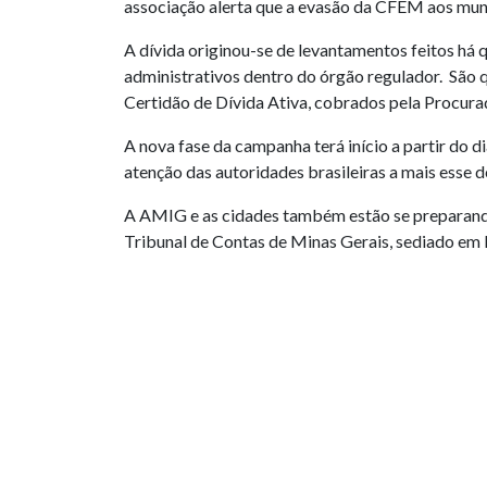
associação alerta que a evasão da CFEM aos mun
A dívida originou-se de levantamentos feitos há 
administrativos dentro do órgão regulador. São 
Certidão de Dívida Ativa, cobrados pela Procura
A nova fase da campanha terá início a partir do di
atenção das autoridades brasileiras a mais ess
A AMIG e as cidades também estão se preparando
Tribunal de Contas de Minas Gerais, sediado em B
municípios, com relação à atividade da mineração
PUBLICAÇÕES RELACIONADAS