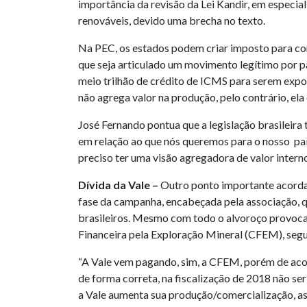
importância da revisão da Lei Kandir, em especial
renováveis, devido uma brecha no texto.
Na PEC, os estados podem criar imposto para com
que seja articulado um movimento legítimo por pa
meio trilhão de crédito de ICMS para serem export
não agrega valor na produção, pelo contrário, ela
José Fernando pontua que a legislação brasileira
em relação ao que nós queremos para o nosso paí
preciso ter uma visão agregadora de valor interno
Dívida da Vale –
Outro ponto importante acordad
fase da campanha, encabeçada pela associação, q
brasileiros. Mesmo com todo o alvoroço provoca
Financeira pela Exploração Mineral (CFEM), segui
“A Vale vem pagando, sim, a CFEM, porém de acor
de forma correta, na fiscalização de 2018 não se
a Vale aumenta sua produção/comercialização, as