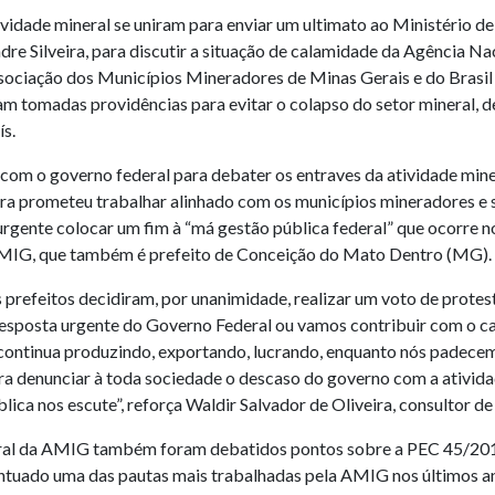
idade mineral se uniram para enviar um ultimato ao Ministério de
ndre Silveira, para discutir a situação de calamidade da Agência 
ociação dos Municípios Mineradores de Minas Gerais e do Brasil (
am tomadas providências para evitar o colapso do setor mineral, d
s.
om o governo federal para debater os entraves da atividade mine
eira prometeu trabalhar alinhado com os municípios mineradores e s
urgente colocar um fim à “má gestão pública federal” que ocorre no
 AMIG, que também é prefeito de Conceição do Mato Dentro (MG).
 prefeitos decidiram, por unanimidade, realizar um voto de protes
esposta urgente do Governo Federal ou vamos contribuir com o ca
continua produzindo, exportando, lucrando, enquanto nós padecemos
a denunciar à toda sociedade o descaso do governo com a ativid
lica nos escute”, reforça Waldir Salvador de Oliveira, consultor 
al da AMIG também foram debatidos pontos sobre a PEC 45/2019, 
ntuado uma das pautas mais trabalhadas pela AMIG nos últimos an