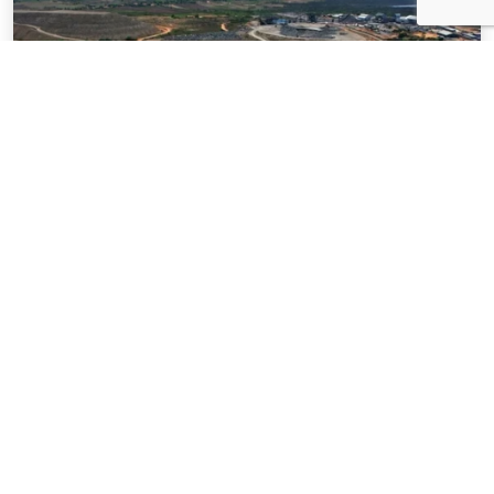
NOTÍCIAS
03 . AGOSTO . 2026
Mineração brasileira cresce 8,2% e fatura
R$ 150,7 bilhões no semestre