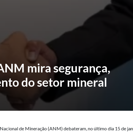
 ANM mira segurança,
ento do setor mineral
 Nacional de Mineração (ANM) debateram, no último dia 15 de jan