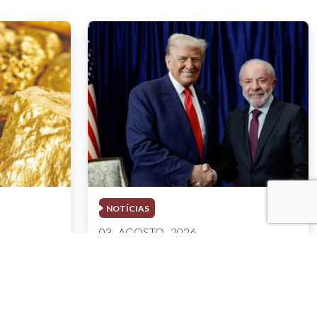
NOTÍCIAS
03 . AGOSTO . 2026
com multa
Trump deve participar de
mercúrio
evento com executivos do
1 bi em
setor de mineração em meio
ao esforço sobre minerais