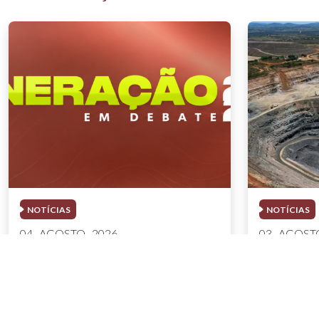
NOTÍCIAS
NOTÍCIAS
04 . AGOSTO . 2026
03 . AGOSTO
AMIG Brasil convida pré-
Mineração
candidatos ao Governo de
8,2% e fa
Minas e ao Senado para
no semes
discutir propostas para os