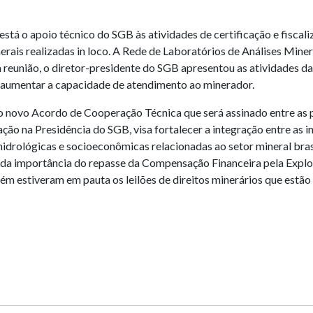
stá o apoio técnico do SGB às atividades de certificação e fiscal
nerais realizadas in loco. A Rede de Laboratórios de Análises Min
 reunião, o diretor-presidente do SGB apresentou as atividades 
a aumentar a capacidade de atendimento ao minerador.
ovo Acordo de Cooperação Técnica que será assinado entre as pa
a Presidência do SGB, visa fortalecer a integração entre as ins
 hidrológicas e socioeconômicas relacionadas ao setor mineral br
m da importância do repasse da Compensação Financeira pela Exp
bém estiveram em pauta os leilões de direitos minerários que estão