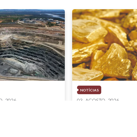
NOTÍCIAS
 . 2026
03 . AGOSTO . 2026
 brasileira cresce
Áreas de mineração 
tura R$ 150,7 bilhões
por uso irregular de 
tre
produziram quase R$ 
ouro no MT