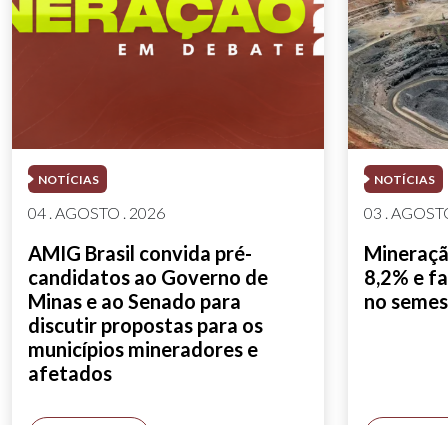
NOTÍCIAS
NOTÍCIAS
04 . AGOSTO . 2026
03 . AGOSTO
AMIG Brasil convida pré-
Mineração
candidatos ao Governo de
8,2% e fa
Minas e ao Senado para
no semes
discutir propostas para os
municípios mineradores e
afetados
SAIBA MAIS
SAIBA M