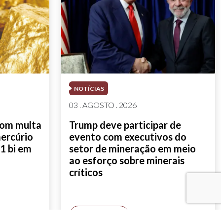
NOTÍCIAS
03 . AGOSTO . 2026
com multa
Trump deve participar de
mercúrio
evento com executivos do
1 bi em
setor de mineração em meio
ao esforço sobre minerais
críticos
SAIBA MAIS