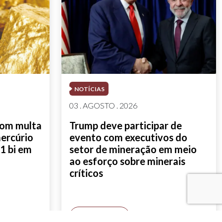
NOTÍCIAS
03 . AGOSTO . 2026
com multa
Trump deve participar de
mercúrio
evento com executivos do
1 bi em
setor de mineração em meio
ao esforço sobre minerais
críticos
SAIBA MAIS