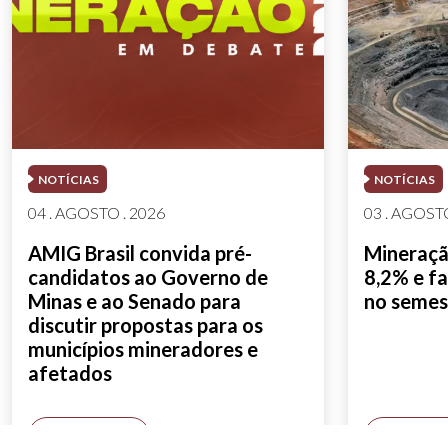
NOTÍCIAS
NOTÍCIAS
04 . AGOSTO . 2026
03 . AGOSTO
AMIG Brasil convida pré-
Mineração
candidatos ao Governo de
8,2% e fa
Minas e ao Senado para
no semes
discutir propostas para os
municípios mineradores e
afetados
SAIBA MAIS
SAIBA M