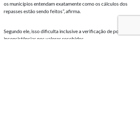
os municípios entendam exatamente como os cálculos dos
repasses estão sendo feitos”, afirma.
Segundo ele, isso dificulta inclusive a verificação de possíveis
inconsistências nos valores recebidos.
“Há indícios de que alguns municípios possam estar
recebendo menos do que deveriam. Mas, sem acesso aos
dados detalhados, não há como comprovar tecnicamente”,
explica.
Gaeta ressalta que o problema ultrapassa a esfera burocrática
e interfere diretamente na capacidade de planejamento das
prefeituras.
O secretário de Fazenda de Jeceaba (MG), Vinícius
Vasconcelos, também critica a falta de atualização das