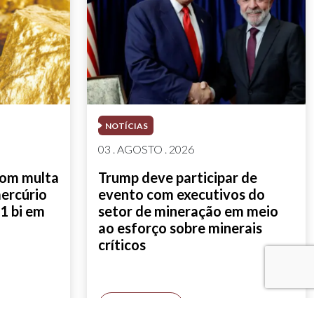
NOTÍCIAS
03 . AGOSTO . 2026
com multa
Trump deve participar de
mercúrio
evento com executivos do
1 bi em
setor de mineração em meio
ao esforço sobre minerais
críticos
SAIBA MAIS