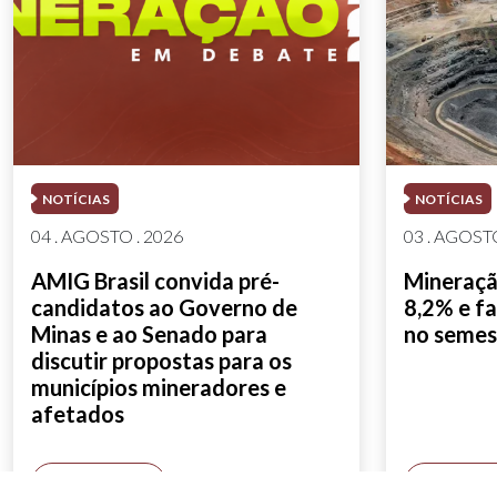
NOTÍCIAS
NOTÍCIAS
04 . AGOSTO . 2026
03 . AGOSTO
AMIG Brasil convida pré-
Mineração
candidatos ao Governo de
8,2% e fa
Minas e ao Senado para
no semes
discutir propostas para os
municípios mineradores e
afetados
SAIBA MAIS
SAIBA M