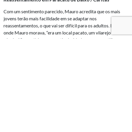
Com um sentimento parecido, Mauro acredita que os mais
jovens terão mais facilidade em se adaptar nos
reassentamentos, o que vai ser difícil para os adultos. Bento,
onde Mauro morava, “era um local pacato, um vilarejo do
século 18, que tinha suas particularidades: o compartilhar, a
amizade, o sentar na beirada da rua, o dividir o pouco que tinha
com os vizinhos… E isso sinto que no reassentamento vai se
perder. Porque as pessoas, ao longo de cinco anos, se
habituaram à vida na cidade. Resgatar o vínculo de
pertencimento vai ser difícil”, aponta.
Casa solidária
Para denunciar a lentidão e negligência na construção das
novas comunidades, atingidos organizados no MAB iniciaram,
em novembro do ano passado, a construção de uma casa a
partir do trabalho coletivo e solidário. Yolanda Gouveia, o