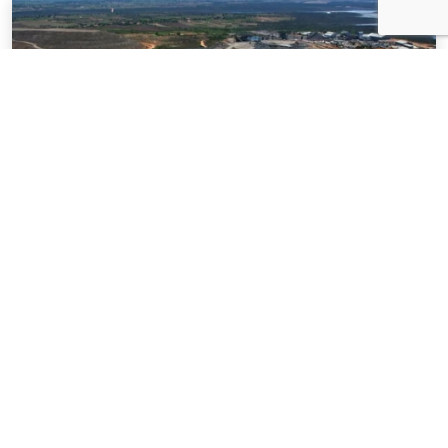
NOTÍCIAS
03 . AGOSTO . 2026
Mineração brasileira cresce 8,2% e fatura
R$ 150,7 bilhões no semestre