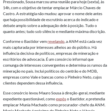
Pressionado, Sousa marcou uma reunião para hoje (sexta), às
14h, com o objetivo de tentar emplacar Márcio Chaves de
Castro. A estratégia não mudou: aprovar o nome dele antes
que haja possibilidade de escrutínio acerca do indicado e
debate amplo sobre a adequação dele à posição. Tudo o
quanto antes; tudo sob silêncio e mediante máxima discrição.
Conforme o Bastidor vem
revelando
, a ANM está cada vez
mais capturada por interesses alheios ao do público. Há
influência decisiva de políticos, empresas de mineração e
escritórios de advocacia. É um consórcio informal que
comunga de interesses convergentes e determina os rumos da
mineração no país. Inclui políticos do centrão e do MDB,
empresas como Vale e bancas como o Pinheiro Neto, cujos
clientes dependem dessa influência.
Esse consórcio levou Mauro Sousa à direção-geral, mediante
expediente questionável, como
expôs
o Bastidor, e pretendia
emplacar Munia Machado como procurador-chefe da ANM.
Munia Machado é próximo do Pinheiro Neto e já havia