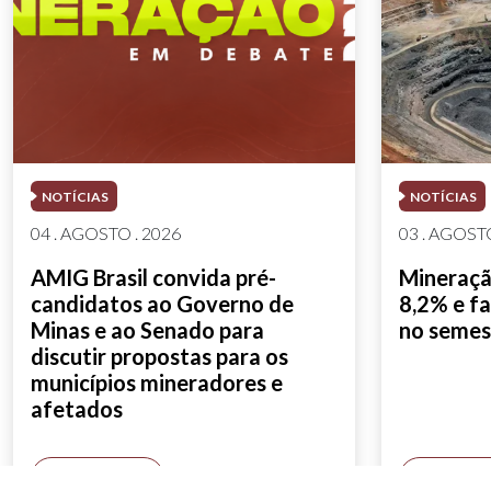
NOTÍCIAS
NOTÍCIAS
04 . AGOSTO . 2026
03 . AGOSTO
AMIG Brasil convida pré-
Mineração
candidatos ao Governo de
8,2% e fa
Minas e ao Senado para
no semes
discutir propostas para os
municípios mineradores e
afetados
SAIBA MAIS
SAIBA M