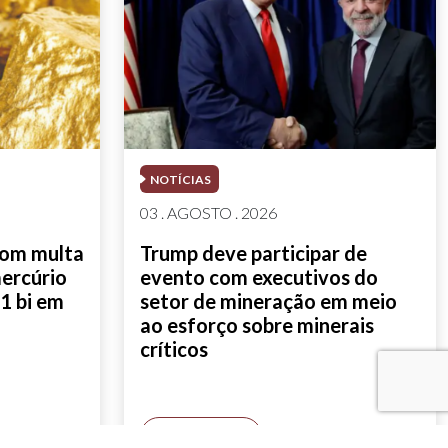
NOTÍCIAS
03 . AGOSTO . 2026
com multa
Trump deve participar de
mercúrio
evento com executivos do
1 bi em
setor de mineração em meio
ao esforço sobre minerais
críticos
SAIBA MAIS