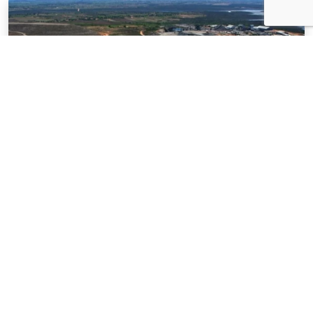
NOTÍCIAS
03 . AGOSTO . 2026
Mineração brasileira cresce 8,2% e fatura
R$ 150,7 bilhões no semestre