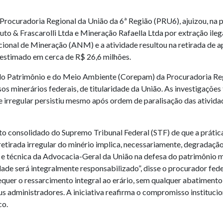
ocuradoria Regional da União da 6ª Região (PRU6), ajuizou, na pr
o & Frascarolli Ltda e Mineração Rafaella Ltda por extração ileg
onal de Mineração (ANM) e a atividade resultou na retirada de a
estimado em cerca de R$ 26,6 milhões.
do Patrimônio e do Meio Ambiente (Corepam) da Procuradoria Reg
os minerários federais, de titularidade da União. As investigações
 irregular persistiu mesmo após ordem de paralisação das ativida
onsolidado do Supremo Tribunal Federal (STF) de que a prática il
tirada irregular do minério implica, necessariamente, degradação
e e técnica da Advocacia-Geral da União na defesa do patrimônio m
idade será integralmente responsabilizado”, disse o procurador f
quer o ressarcimento integral ao erário, sem qualquer abatimento
us administradores. A iniciativa reafirma o compromisso instituc
co.