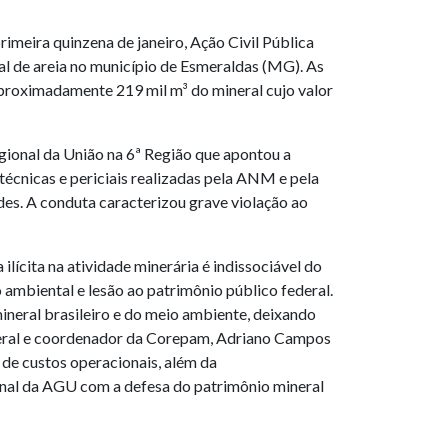
imeira quinzena de janeiro, Ação Civil Pública
al de areia no município de Esmeraldas (MG). As
proximadamente 219 mil m³ do mineral cujo valor
ional da União na 6ª Região que apontou a
 técnicas e periciais realizadas pela ANM e pela
des. A conduta caracterizou grave violação ao
ícita na atividade minerária é indissociável do
 ambiental e lesão ao patrimônio público federal.
ineral brasileiro e do meio ambiente, deixando
ederal e coordenador da Corepam, Adriano Campos
 de custos operacionais, além da
ional da AGU com a defesa do patrimônio mineral