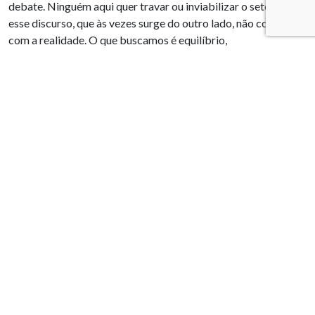
debate. Ninguém aqui quer travar ou inviabilizar o setor —
esse discurso, que às vezes surge do outro lado, não condiz
com a realidade. O que buscamos é equilíbrio,
desenvolvimento e segurança jurídica para todos os
envolvidos.”
O deputado José Silva (Solidariedade) parabenizou a entidade
pelo trabalho em defesa dos municípios mineradores, sempre
buscando justiça na distribuição das riquezas e promovendo
um diálogo responsável sobre a mineração no Brasil. “A
nacionalização da entidade é uma decisão inteligente e
estratégica, que certamente ampliará a força das pautas que
visam uma mineração mais sustentável, segura e justa para
todos. Como presidente da Frente Parlamentar da Mineração
Sustentável, coloco nosso mandato à disposição da
associação, reafirmando nosso compromisso com essa causa
tão relevante para o presente e o futuro do país.”
Reforma – Outro tema de destaque foi a Reforma Tributária.