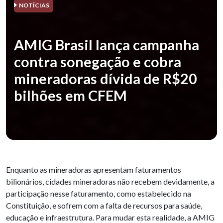
NOTÍCIAS
AMIG Brasil lança campanha
contra sonegação e cobra
mineradoras dívida de R$20
bilhões em CFEM
Enquanto as mineradoras apresentam faturamentos
bilionários, cidades mineradoras não recebem devidamente, a
participação nesse faturamento, como estabelecido na
Constituição, e sofrem com a falta de recursos para saúde,
educação e infraestrutura. Para mudar esta realidade, a AMIG