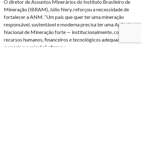
O diretor de Assuntos Minerários do Instituto Brasileiro de
Mineração (IBRAM), Júlio Nery, reforçou a necessidade de
fortalecer a ANM. “Um país que quer ter uma mineração
responsável, sustentável e moderna precisa ter uma Agência
Nacional de Mineração forte — institucionalmente, com
recursos humanos, financeiros e tecnológicos adequados para
cumprir sua missão”, afirmou.
Um chamado à ação
O presidente do TCE-MG, conselheiro Durval Ângelo,
ressaltou que o Tribunal aprovou novas diretrizes para a
aplicação dos recursos da CFEM, que foram apresentadas
oficialmente à AMIG Brasil. As regras, aprovadas por
unanimidade, têm relatoria do conselheiro Adonias Monteiro e
foram construídas a partir de proposta apresentada pelo
conselheiro Licurgo Mourão, com o objetivo de orientar e dar
maior segurança jurídica aos gestores públicos municipais na
utilização dos recursos da CFEM.