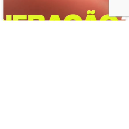
NOTÍCIAS
04 . AGOSTO . 2026
AMIG Brasil convida pré-candidatos ao
Governo de Minas e ao Senado para
discutir propostas para os municípios
mineradores e afetados