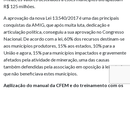
R$ 125 milhões.
A aprovação da nova Lei 13.540/2017 é uma das principais
conquistas da AMIG, que após muita luta, dedicação e
articulação política, conseguiu a sua aprovação no Congresso
Nacional. De acordo com a lei, 60% dos recursos destinam-se
aos municípios produtores, 15% aos estados, 10% para a
União e agora, 15% para municípios impactados e gravemente
afetados pela atividade de mineração, uma das causas
também defendidas pela associação em oposição à lei anterior
que não beneficiava estes municípios.
Agilização do manual da CFEM e do treinamento com os
fiscais municipais para combater a sonegação
Entre as medidas definidas em conjunto com a ANM estão a
capacitação de
fiscais
das
prefeituras
para a fiscalização
das atividades de exploração mineral
, o que vai dar
autonomia aos municípios. O treinamento prevê que os fiscais