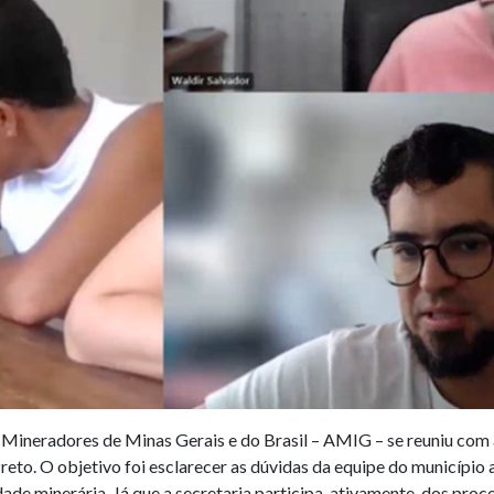
s Mineradores de Minas Gerais e do Brasil – AMIG – se reuniu com 
. O objetivo foi esclarecer as dúvidas da equipe do município a 
dade minerária. Já que a secretaria participa, ativamente, dos pro