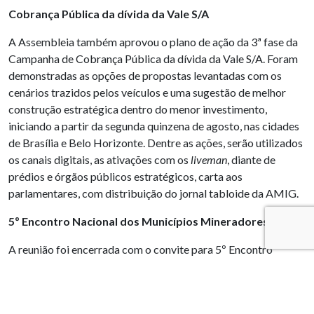
Cobrança Pública da dívida da Vale S/A
A Assembleia também aprovou o plano de ação da 3ª fase da
Campanha de Cobrança Pública da dívida da Vale S/A. Foram
demonstradas as opções de propostas levantadas com os
cenários trazidos pelos veículos e uma sugestão de melhor
construção estratégica dentro do menor investimento,
iniciando a partir da segunda quinzena de agosto, nas cidades
de Brasília e Belo Horizonte. Dentre as ações, serão utilizados
os canais digitais, as ativações com os
liveman
, diante de
prédios e órgãos públicos estratégicos, carta aos
parlamentares, com distribuição do jornal tabloide da AMIG.
5º Encontro Nacional dos Municípios Mineradores
A reunião foi encerrada com o convite para 5º Encontro
Nacional dos Municípios Mineradores, que acontecerá nos
dias 19 e 20 de setembro, no auditório do Tribunal de Contas
do Estado de Minas Gerais, que esse ano traz como tema