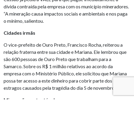
dívida contraída pela empresa com os município mineradores.
“A mineração causa impactos sociais e ambientais e nos paga
o mínimo, salientou.
Cidades irmãs
O vice-prefeito de Ouro Preto, Francisco Rocha, reiterou a
relação fraterna entre sua cidade e Mariana. Ele lembrou que
são 600 pessoas de Ouro Preto que trabalham para a
Samarco. Sobre os R$ 1 milhão relativos ao acordo da
empresa com o Ministério Público, ele solicitou que Mariana
possa ter acesso a este dinheiro para cobrir parte dos
estragos causados pela tragédia do dia 5 de novembro.
Mineração sustentável
O prefeito de Itabira, Damon Lázaro, fez um comentário
abrangente, lembrando que a VALE surgiu em sua cidade e
que, nenhum dos prefeitos é contra a mineração, mas que ela
precisa ser exercida de forma a garantir a sustentabilidade.