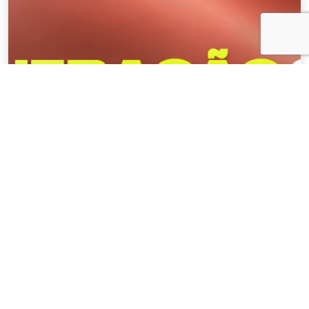
NOTÍCIAS
04 . AGOSTO . 2026
AMIG Brasil convida pré-candidatos ao
Governo de Minas e ao Senado para